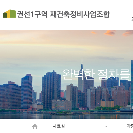
완벽한 절차를
자료실
각