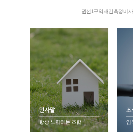
권선1구역재건축정비사업
인사말
조
항상 노력하는 조합
임