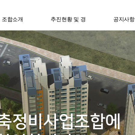
조합소개
추진현황 및 경
공지사항
인사말
추진경과
공지사항
과
조합구성
정비·사업 시행계획
회의록
조합자체규정
향후 추진일정
월간계획
오시는길
재건축소식
축정비사업조합에