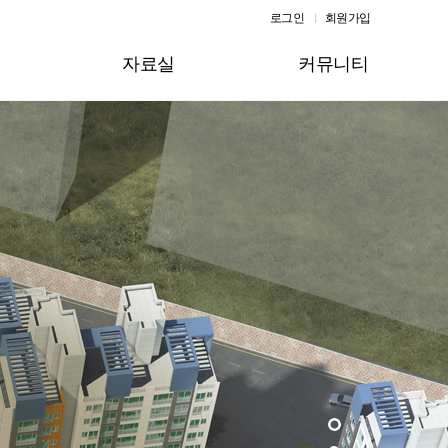
로그인
회원가입
자료실
커뮤니티
재건축 법규
자유게시판
고시·공고
질문과 답변
각종 계약서
사진 및 기타
지
수신문서
대의원방
생산문서