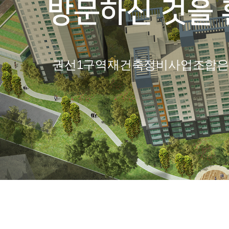
방문하신 것을 
권선1구역재건축정비사업조합은 