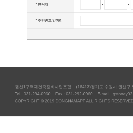
-
-
* 연락처
* 주민번호 앞자리
권선1구역재건축정비사업조합
(16413)경기도 수원시 권선구
Tel : 031-294-0960
Fax : 031-292-0960
E-mail : gstoney0
COPYRIGHT © 2019 DONGNAMAPT ALL RIGHTS RESERVED