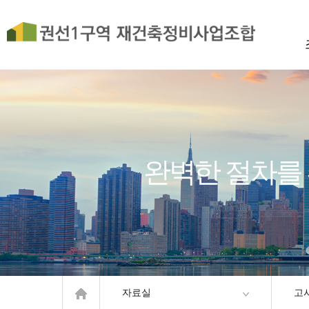
완벽한 절차를
자료실
고